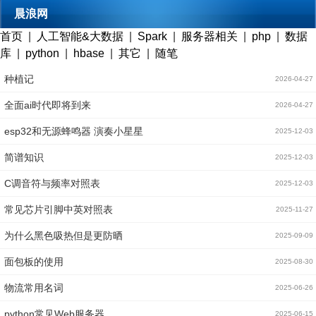
晨浪网
首页
|
人工智能&大数据
|
Spark
|
服务器相关
|
php
|
数据
库
|
python
|
hbase
|
其它
|
随笔
种植记
2026-04-27
全面ai时代即将到来
2026-04-27
esp32和无源蜂鸣器 演奏小星星
2025-12-03
简谱知识
2025-12-03
C调音符与频率对照表
2025-12-03
常见芯片引脚中英对照表
2025-11-27
为什么黑色吸热但是更防晒
2025-09-09
面包板的使用
2025-08-30
物流常用名词
2025-06-26
python常见Web服务器
2025-06-15