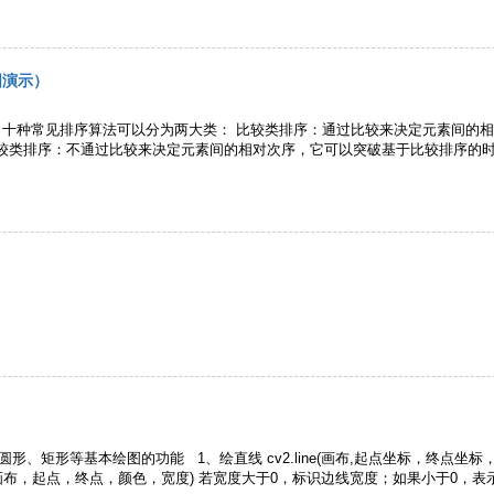
图演示）
分类 十种常见排序算法可以分为两大类： 比较类排序：通过比较来决定元素间的相
比较类排序：不通过比较来决定元素间的相对次序，它可以突破基于比较排序的
、矩形等基本绘图的功能 1、绘直线 cv2.line(画布,起点坐标，终点坐标，颜色，宽度) 例如：cv
ange(画布，起点，终点，颜色，宽度) 若宽度大于0，标识边线宽度；如果小于0，表