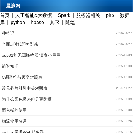
晨浪网
首页
|
人工智能&大数据
|
Spark
|
服务器相关
|
php
|
数据
库
|
python
|
hbase
|
其它
|
随笔
种植记
2026-04-27
全面ai时代即将到来
2026-04-27
esp32和无源蜂鸣器 演奏小星星
2025-12-03
简谱知识
2025-12-03
C调音符与频率对照表
2025-12-03
常见芯片引脚中英对照表
2025-11-27
为什么黑色吸热但是更防晒
2025-09-09
面包板的使用
2025-08-30
物流常用名词
2025-06-26
python常见Web服务器
2025-06-15