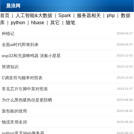
晨浪网
首页
|
人工智能&大数据
|
Spark
|
服务器相关
|
php
|
数据
库
|
python
|
hbase
|
其它
|
随笔
种植记
2026-04-27
全面ai时代即将到来
2026-04-27
esp32和无源蜂鸣器 演奏小星星
2025-12-03
简谱知识
2025-12-03
C调音符与频率对照表
2025-12-03
常见芯片引脚中英对照表
2025-11-27
为什么黑色吸热但是更防晒
2025-09-09
面包板的使用
2025-08-30
物流常用名词
2025-06-26
python常见Web服务器
2025-06-15